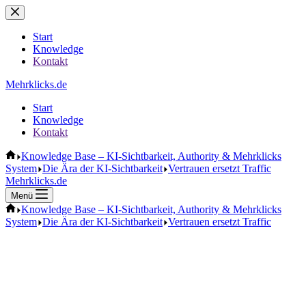
Zum
Inhalt
springen
Start
Knowledge
Kontakt
Mehrklicks.de
Start
Knowledge
Kontakt
Start
Knowledge Base – KI-Sichtbarkeit, Authority & Mehrklicks
System
Die Ära der KI-Sichtbarkeit
Vertrauen ersetzt Traffic
Mehrklicks.de
Menü
Start
Knowledge Base – KI-Sichtbarkeit, Authority & Mehrklicks
System
Die Ära der KI-Sichtbarkeit
Vertrauen ersetzt Traffic