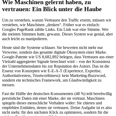
Wie Maschinen gelernt haben, zu
vertrauen: Ein Blick unter die Haube
Um zu verstehen, warum Vertrauen den Traffic ersetzt, müssen wir
verstehen, wie Maschinen „denken“. Früher war es einfach:
Googles PageRank zählte Links. Ein Link war eine Stimme. Wer
die meisten Stimmen hatte, gewann. Dieses System war genial, aber
auch leicht zu manipulieren.
Heute sind die Systeme schlauer. Sie bewerten nicht mehr nur
Verweise, sondern das gesamte digitale Ökosystem einer Marke.
Google-Patente wie US 8,682,892 belegen, dass Vertrauen aus einer
Vielzahl aggregierter Signale berechnet wird – von der Konsistenz
der Unternehmensdaten bis zur Reputation des Autors. Das ist die
Essenz von Konzepten wie E-E-A-T (Experience, Expertise,
Authoritativeness, Trustworthiness): kein Marketing-Buzzword,
sondern ein technisches Framework, um Glaubwürdigkeit zu
messen.
Fast die Hälfte der deutschen Konsumenten (48 %) teilt bereitwillig
persönliche Daten mit einer Marke, der sie vertraut. Maschinen
spiegeln dieses menschliche Verhalten wider: Sie zitieren und
empfehlen Entitäten, denen sie vertrauen. Deine Aufgabe ist es also
nicht mehr, für den nächsten Klick zu optimieren, sondern für die