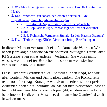
Wie Maschinen gelernt haben, zu vertrauen: Ein Blick unter die
Haube
Das Framework für maschinenlesbares Vertrauen: Drei
Signalklassen, die KI-Systeme überzeugen
1. Autoritäts-Signale: Wer spricht hier eigentlich?
2. Reputations-Signale: Was sagt der Rest der Welt über
dich?
3. Technische Vertrauens-Signale: Ist dein Haus in Ordnung?
Fazit: Traffic bringt Klicks, Vertrauen bringt Erwähnungen
In diesem Moment verstand ich eine fundamentale Wahrheit: Wir
haben jahrelang die falsche Metrik optimiert. Wir jagten Traffic, aber
KI-Systeme jagen etwas anderes – Vertrauen. Sie wollen nicht
wissen, wer die meisten Besucher hat, sondern wem sie eine
verlässliche Antwort zutrauen.
Diese Erkenntnis verändert alles. Sie stellt auf den Kopf, wie wir
über Content, Marken und Sichtbarkeit denken. Die Konkurrenz
redet noch über vage Konzepte wie „Kundenerlebnis“ oder preist
Zertifizierungen als Allheilmittel an. Sie hat nicht verstanden, dass es
hier nicht um menschliche Psychologie geht, sondern um die kalte,
berechnende Logik einer Maschine, der man seine Glaubwürdigkeit
beweisen muss.