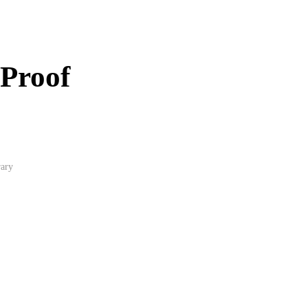
 Proof
rary