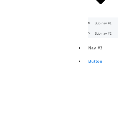
Sub-nav #1
Sub-nav #2
Nav #3
Button