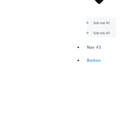
Sub-nav #1
Sub-nav #2
Nav #3
Button